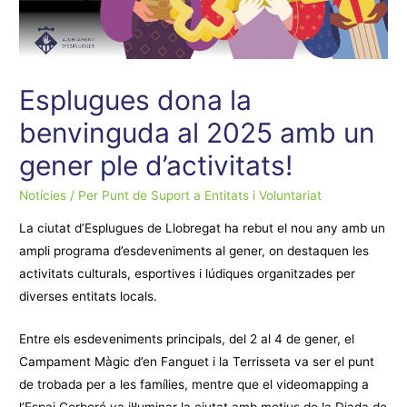
Esplugues dona la
benvinguda al 2025 amb un
gener ple d’activitats!
Notícies
/ Per
Punt de Suport a Entitats i Voluntariat
La ciutat d’Esplugues de Llobregat ha rebut el nou any amb un
ampli programa d’esdeveniments al gener, on destaquen les
activitats culturals, esportives i lúdiques organitzades per
diverses entitats locals.
Entre els esdeveniments principals, del 2 al 4 de gener, el
Campament Màgic d’en Fanguet i la Terrisseta va ser el punt
de trobada per a les famílies, mentre que el videomapping a
l’Espai Corberó va il·luminar la ciutat amb motius de la Diada de