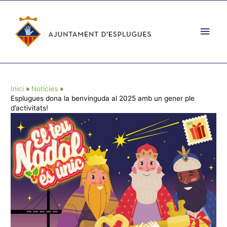
Vés
al
Men
contingut
prin
princ
Inici
Notícies
Esplugues dona la benvinguda al 2025 amb un gener ple
d’activitats!