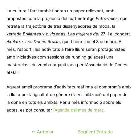
La cultura i l’art també tindran un paper rellevant, amb
propostes com la projecció del curtmetratge
Entre-teles
, que
retrata la trajectòria de tres dissenyadores de moda, la
xerrada
Brillantes y olvidadas: Las mujeres del 27
, i el concert
Akelarre. Les Dones Bruixa
, que tindrà lloc el 8 de març. A
més, l’esport i les activitats a l’aire lliure seran protagonistes
amb iniciatives com sessions de running guiades i una
masterclass de zumba organitzada per l’Associació de Dones
el Gall.
Aquest ampli programa d’activitats reafirma el compromís amb
la lluita per la igualtat de gènere i la visibilització del paper de
la dona en tots els àmbits. Per a més informació sobre els
actes, es pot consultar
l’Agenda del mes de març.
Navegació
←
Anterior
Següent Entrada
d'entrades