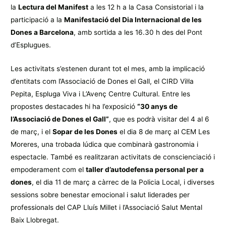
la
Lectura del Manifest
a les 12 h a la Casa Consistorial i la
participació a la
Manifestació del Dia Internacional de les
Dones a Barcelona
, amb sortida a les 16.30 h des del Pont
d’Esplugues.
Les activitats s’estenen durant tot el mes, amb la implicació
d’entitats com l’Associació de Dones el Gall, el CIRD Vil·la
Pepita, Espluga Viva i L’Avenç Centre Cultural. Entre les
propostes destacades hi ha l’exposició
“30 anys de
l’Associació de Dones el Gall”
, que es podrà visitar del 4 al 6
de març, i el
Sopar de les Dones
el dia 8 de març al CEM Les
Moreres, una trobada lúdica que combinarà gastronomia i
espectacle. També es realitzaran activitats de conscienciació i
empoderament com el
taller d’autodefensa personal per a
dones
, el dia 11 de març a càrrec de la Policia Local, i diverses
sessions sobre benestar emocional i salut liderades per
professionals del CAP Lluís Millet i l’Associació Salut Mental
Baix Llobregat.