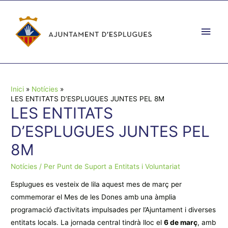
Vés
al
Men
contingut
prin
princ
Inici
Notícies
LES ENTITATS D’ESPLUGUES JUNTES PEL 8M
LES ENTITATS
D’ESPLUGUES JUNTES PEL
8M
Notícies
/ Per
Punt de Suport a Entitats i Voluntariat
Esplugues es vesteix de lila aquest mes de març per
commemorar el Mes de les Dones amb una àmplia
programació d’activitats impulsades per l’Ajuntament i diverses
entitats locals. La jornada central tindrà lloc el
6 de març
, amb