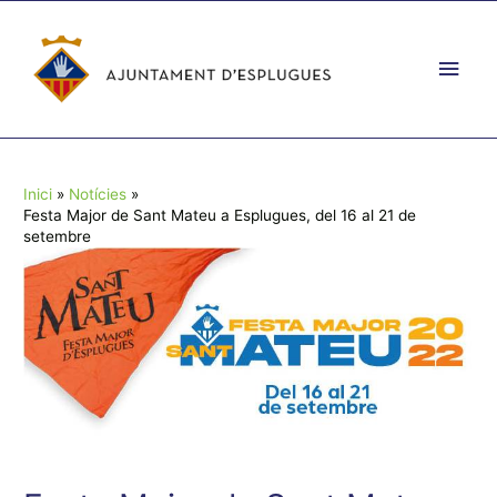
Vés
al
Men
contingut
prin
princ
Inici
Notícies
Festa Major de Sant Mateu a Esplugues, del 16 al 21 de
setembre