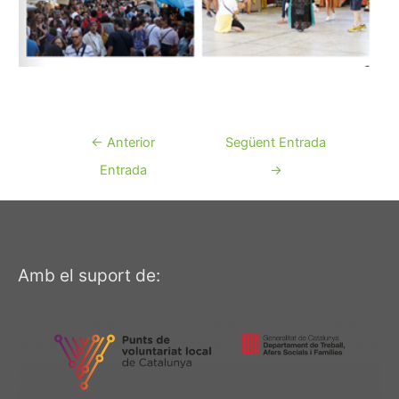
Navegació
←
Anterior
Següent Entrada
d'entrades
Entrada
→
Amb el suport de: