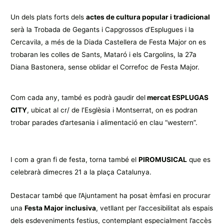
Un dels plats forts dels
actes de cultura popular i tradicional
serà la Trobada de Gegants i Capgrossos d’Esplugues i la
Cercavila, a més de la Diada Castellera de Festa Major on es
trobaran les colles de Sants, Mataró i els Cargolins, la 27a
Diana Bastonera, sense oblidar el Correfoc de Festa Major.
Com cada any, també es podrà gaudir del
mercat ESPLUGAS
CITY
, ubicat al cr/ de l’Esglèsia i Montserrat, on es podran
trobar parades d’artesania i alimentació en clau “western”.
I com a gran fi de festa, torna també el
PIROMUSICAL
que es
celebrarà dimecres 21 a la plaça Catalunya.
Destacar també que l’Ajuntament ha posat èmfasi en procurar
una
Festa Major inclusiva
, vetllant per l’accesibilitat als espais
dels esdeveniments festius, contemplant especialment l’accès