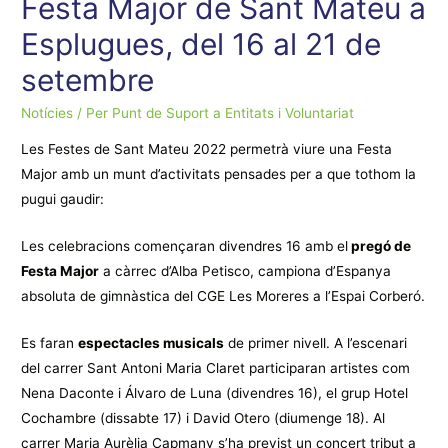
Festa Major de Sant Mateu a
Esplugues, del 16 al 21 de
setembre
Notícies
/ Per
Punt de Suport a Entitats i Voluntariat
Les Festes de Sant Mateu 2022 permetrà viure una Festa
Major amb un munt d’activitats pensades per a que tothom la
pugui gaudir:
Les celebracions començaran divendres 16 amb el
pregó de
Festa Major
a càrrec d’Alba Petisco, campiona d’Espanya
absoluta de gimnàstica del CGE Les Moreres a l’Espai Corberó.
Es faran
espectacles musicals
de primer nivell. A l’escenari
del carrer Sant Antoni Maria Claret participaran artistes com
Nena Daconte i Álvaro de Luna (divendres 16), el grup Hotel
Cochambre (dissabte 17) i David Otero (diumenge 18). Al
carrer Maria Aurèlia Capmany s’ha previst un concert tribut a