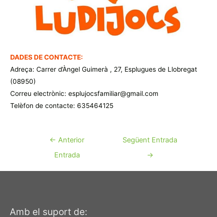
DADES DE CONTACTE:
Adreça: Carrer d’Àngel Guimerà , 27, Esplugues de Llobregat
(08950)
Correu electrònic: esplujocsfamiliar@gmail.com
Telèfon de contacte: 635464125
Navegació
←
Anterior
Següent Entrada
d'entrades
Entrada
→
Amb el suport de: