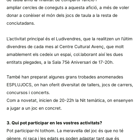
ampliar cercles de coneguts a aquesta afició, a més de voler
donar a conèixer el món dels jocs de taula a la resta de
conciutadans.
L’activitat principal és el Ludivendres, que la realitzen un l’últim
divendres de cada mes al Centre Cultural Avenç, que molt
amablement els cedeix un espai, col.laborant així les dues
entitats plegades, a la Sala 75è Aniversari de 17-20h.
També han preparat algunes grans trobades anomenades
ESPLUJOCS, on han oferit diversitat de tallers, jocs de carrers,
concursos i concerts.
Com a novetat, inicien de 20-22h la Nit temàtica, on ensenyen
a jugar a un joc en concret.
3. Qui pot participar en les vostres activitats?
Pot participar-hi tothom. La meravella del joc és que no té
gènere, ni raça i les edats es poden adaptar tant que és