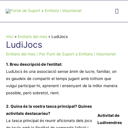
Vés
Me
al
contingut
pri
prin
Inici
Entitats del mes
LudiJocs
LudiJocs
Entitats del mes
/ Per
Punt de Suport a Entitats i Voluntariat
1. Breu descripció de l’entitat:
LudiJocs és una associació sense ànim de lucre, familiar, on
es gaudeix de compartir el temps jugant amb tothom que
vulgui participar-hi, aprenent i ensenyant de la millor manera
possible, però sobretot, rient.
2. Quina és la vostra tasca principal? Quines
activitats destacaríeu?
Activitat de
La tasca principal és reunir aficionats dels jocs
Ludivendres
de taula amb la finalitat de compartir l’afició i