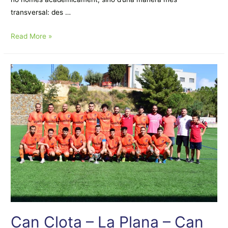
transversal: des …
AFA
Read More »
Isidre
Martí
Can Clota – La Plana – Can