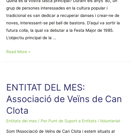
Quina és la vostra tasca principal? Durant els anys ‘80, un
grup de persones interessades en la cultura popular i
tradicional es van dedicar a recuperar danses i crear-ne de
noves, interessant-se pel ball de bastons. D’aquí va sortir la
futura colla, la qual va debutar a la Festa Major de 1985.
L’objectiu principal de la …
ENTITAT
Read More »
DEL
MES:
Colla
de
ENTITAT DEL MES:
Bastoners
Associació de Veïns de Can
d’Esplugues
Clota
Entitats del mes
/ Per
Punt de Suport a Entitats i Voluntariat
Som l’Associació de Veïns de Can Clota i estem situats al