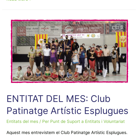
DEL
MES:
Associació
de
Veïns
Districte
I
–
Barri
Centre
ENTITAT DEL MES: Club
Patinatge Artístic Esplugues
Entitats del mes
/ Per
Punt de Suport a Entitats i Voluntariat
Aquest mes entrevistem el Club Patinatge Artístic Esplugues.