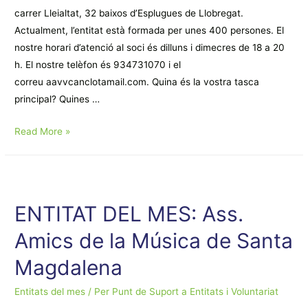
carrer Lleialtat, 32 baixos d’Esplugues de Llobregat.
Actualment, l’entitat està formada per unes 400 persones. El
nostre horari d’atenció al soci és dilluns i dimecres de 18 a 20
h. El nostre telèfon és 934731070 i el
correu aavvcanclotamail.com. Quina és la vostra tasca
principal? Quines …
ENTITAT
Read More »
DEL
MES:
Associació
de
ENTITAT DEL MES: Ass.
Veïns
Amics de la Música de Santa
de
Can
Magdalena
Clota
Entitats del mes
/ Per
Punt de Suport a Entitats i Voluntariat