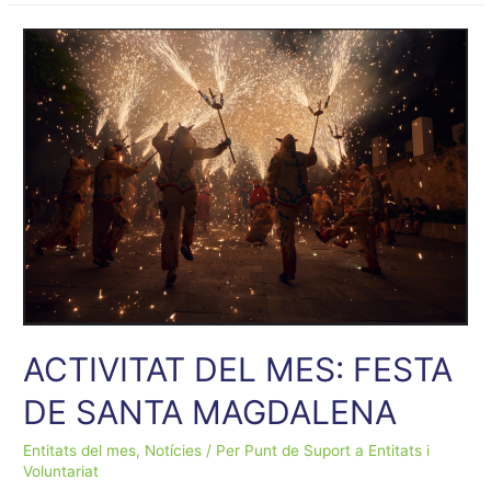
MES:
FESTA
MAJOR
DE
SANT
MATEU
ACTIVITAT DEL MES: FESTA
DE SANTA MAGDALENA
Entitats del mes
,
Notícies
/ Per
Punt de Suport a Entitats i
Voluntariat