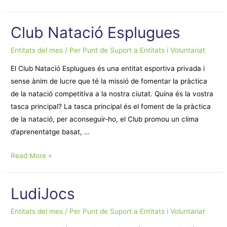
de
percussió
Club Natació Esplugues
Atabalats
Entitats del mes
/ Per
Punt de Suport a Entitats i Voluntariat
El Club Natació Esplugues és una entitat esportiva privada i
sense ànim de lucre que té la missió de fomentar la pràctica
de la natació competitiva a la nostra ciutat. Quina és la vostra
tasca principal? La tasca principal és el foment de la pràctica
de la natació, per aconseguir-ho, el Club promou un clima
d’aprenentatge basat, …
Club
Read More »
Natació
Esplugues
LudiJocs
Entitats del mes
/ Per
Punt de Suport a Entitats i Voluntariat