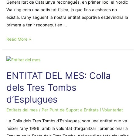
Generalitat de Catalunya reconegués, en primer lloc, el Nordic
Walking com una activitat física, ja que fins aleshores no
existia. L’any següent la nostra entitat esportiva esdevindria la
primera a tenir reconegut en …
ENTITAT
Read More »
DEL
MES:
Associació
Esportiva
ENTITAT DEL MES: Colla
Nordic
Walking
dels Tres Tombs
Catalunya
d’Esplugues
Entitats del mes
/ Per
Punt de Suport a Entitats i Voluntariat
La Colla dels Tres Tombs d’Esplugues, som una entitat que va
néixer l’any 1996, amb la voluntat d’organitzar i promocionar a