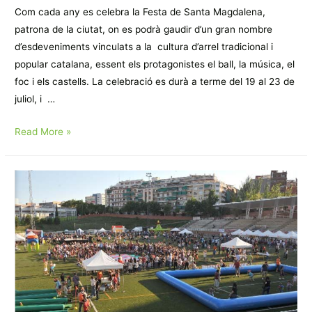
Com cada any es celebra la Festa de Santa Magdalena,
patrona de la ciutat, on es podrà gaudir d’un gran nombre
d’esdeveniments vinculats a la cultura d’arrel tradicional i
popular catalana, essent els protagonistes el ball, la música, el
foc i els castells. La celebració es durà a terme del 19 al 23 de
juliol, i …
ACTIVITAT
Read More »
DEL
MES:
FESTA
DE
SANTA
MAGDALENA