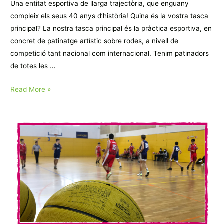
Una entitat esportiva de llarga trajectòria, que enguany
compleix els seus 40 anys d’història! Quina és la vostra tasca
principal? La nostra tasca principal és la pràctica esportiva, en
concret de patinatge artístic sobre rodes, a nivell de
competició tant nacional com internacional. Tenim patinadors
de totes les …
ENTITAT
Read More »
DEL
MES:
Club
Patinatge
Artístic
Esplugues