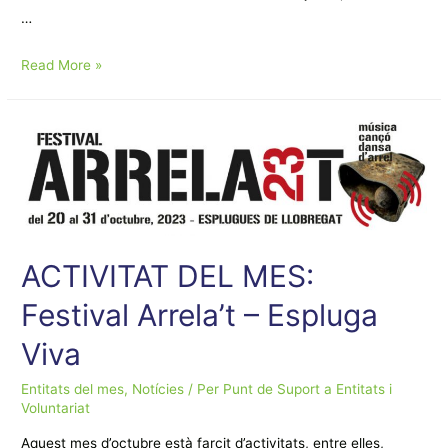
…
ACTIVITAT
Read More »
DEL
MES:
EL
CAMPAMENT
MÀGIC
D’EN
FANGUET
I
ACTIVITAT DEL MES:
LA
Festival Arrela’t – Espluga
TERRISSETA
Viva
Entitats del mes
,
Notícies
/ Per
Punt de Suport a Entitats i
Voluntariat
Aquest mes d’octubre està farcit d’activitats, entre elles,