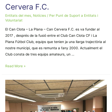
Cervera F.C.
Entitats del mes
,
Notícies
/ Per
Punt de Suport a Entitats i
Voluntariat
El Can Clota – La Plana – Can Cervera F.C. es va fundar al
2017 , després de la fusió entre el Club Can Clota CF i La
Plana Fútbol Club, equips que tenien ja una llarga trajectòria al
nostre municipi, que es remunta a l’any 2000. Actualment el
Club consta de tres equips amateurs, un …
Can
Read More »
Clota
–
La
Plana
–
Can
Cervera