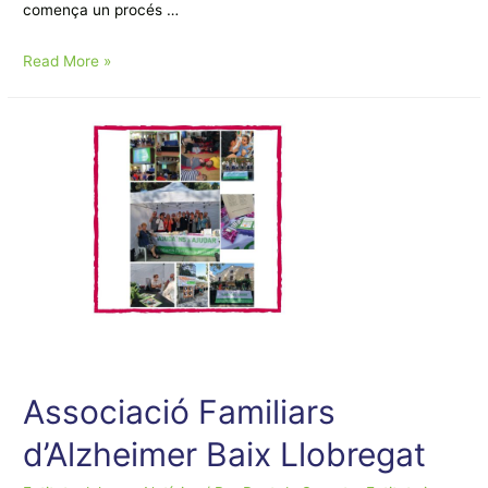
comença un procés …
DRUMS
Read More »
BATUKADA
Associació Familiars
d’Alzheimer Baix Llobregat