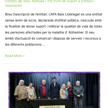
Entitats del mes
,
Notícies
/ Per
Punt de Suport a Entitats i
Voluntariat
Breu Descripció de l’entitat: L’AFA Baix Llobregat és una entitat
sense ànim de lucre, declarada d’utilitat pública, nascuda amb
la finalitat de donar suport i millorar la qualitat de vida de totes
les persones afectades per la malaltia d’ Alzheimer. El seu
àmbit d’actuació és comarcal i disposa de serveis i recursos a
les diferents poblacions …
Associació
Read More »
Familiars
d’Alzheimer
Baix
Llobregat