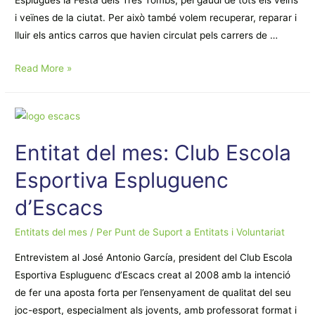
Esplugues la Festa dels Tres Tombs, pel gaudi de tots els veïns
i veïnes de la ciutat. Per això també volem recuperar, reparar i
lluir els antics carros que havien circulat pels carrers de …
ENTITAT
Read More »
DEL
MES:
Colla
dels
Entitat del mes: Club Escola
Tres
Tombs
Esportiva Espluguenc
d’Esplugues
d’Escacs
Entitats del mes
/ Per
Punt de Suport a Entitats i Voluntariat
Entrevistem al José Antonio García, president del Club Escola
Esportiva Espluguenc d’Escacs creat al 2008 amb la intenció
de fer una aposta forta per l’ensenyament de qualitat del seu
joc-esport, especialment als jovents, amb professorat format i