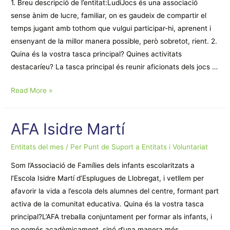
1. Breu descripció de l’entitat:LudiJocs és una associació
sense ànim de lucre, familiar, on es gaudeix de compartir el
temps jugant amb tothom que vulgui participar-hi, aprenent i
ensenyant de la millor manera possible, però sobretot, rient. 2.
Quina és la vostra tasca principal? Quines activitats
destacaríeu? La tasca principal és reunir aficionats dels jocs …
LudiJocs
Read More »
AFA Isidre Martí
Entitats del mes
/ Per
Punt de Suport a Entitats i Voluntariat
Som l’Associació de Famílies dels infants escolaritzats a
l’Escola Isidre Martí d’Esplugues de Llobregat, i vetllem per
afavorir la vida a l’escola dels alumnes del centre, formant part
activa de la comunitat educativa. Quina és la vostra tasca
principal?L’AFA treballa conjuntament per formar als infants, i
no només acadèmicament, sinó d’una manera més