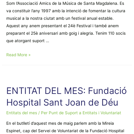
Som l’Associació Amics de la Música de Santa Magdalena. Es
va constituir l’any 1997 amb la intenció de fomentar la cultura
musical a la nostra ciutat amb un festival anual estable.
Aquest any anem presentant el 24è Festival i també anem
preparant el 25è aniversari amb goig i alegria. Tenim 110 socis
que atorgant suport …
ENTITAT
Read More »
DEL
MES:
Ass.
Amics
ENTITAT DEL MES: Fundació
de
Hospital Sant Joan de Déu
la
Música
Entitats del mes
/ Per
Punt de Suport a Entitats i Voluntariat
de
Santa
En el butlletí d’aquest mes de maig parlem amb la Mireia
Magdalena
Espinet, cap del Servei de Voluntariat de la Fundació Hospital