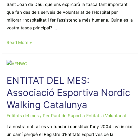
Sant Joan de Déu, que ens explicarà la tasca tant important
que fan des dels serveis de voluntariat de l’Hospital per
millorar l’hospitalitat i fer l’assistència més humana. Quina és la
vostra tasca principal? …
ENTITAT
Read More »
DEL
MES:
Fundació
Hospital
ENTITAT DEL MES:
Sant
Joan
Associació Esportiva Nordic
de
Walking Catalunya
Déu
Entitats del mes
/ Per
Punt de Suport a Entitats i Voluntariat
La nostra entitat es va fundar i constituir l’any 2004 i va iniciar
un camí perquè el Registre d’Entitats Esportives de la