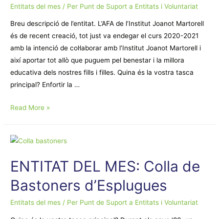
Entitats del mes
/ Per
Punt de Suport a Entitats i Voluntariat
Breu descripció de l’entitat. L’AFA de l’Institut Joanot Martorell
és de recent creació, tot just va endegar el curs 2020-2021
amb la intenció de col·laborar amb l’Institut Joanot Martorell i
així aportar tot allò que puguem pel benestar i la millora
educativa dels nostres fills i filles. Quina és la vostra tasca
principal? Enfortir la …
ENTITAT
Read More »
DEL
MES:
AFA
institut
ENTITAT DEL MES: Colla de
Joanot
Martorell
Bastoners d’Esplugues
Entitats del mes
/ Per
Punt de Suport a Entitats i Voluntariat