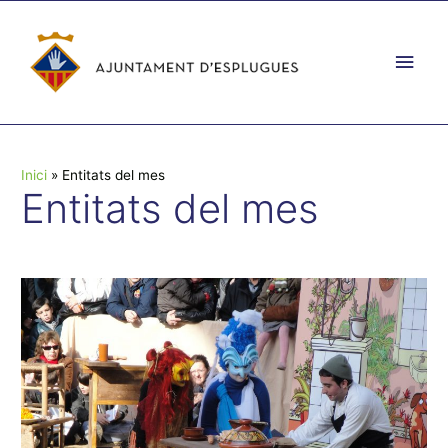
Vés
al
Men
contingut
prin
princ
Inici
Entitats del mes
Entitats del mes