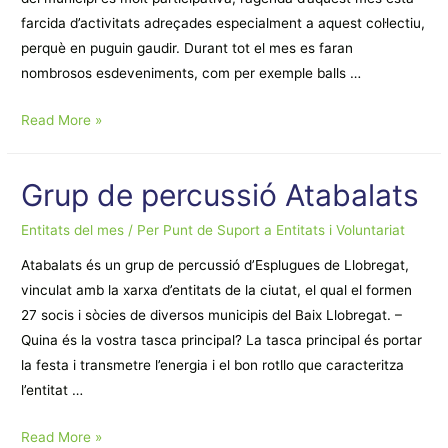
farcida d’activitats adreçades especialment a aquest col·lectiu,
perquè en puguin gaudir. Durant tot el mes es faran
nombrosos esdeveniments, com per exemple balls …
ACTIVITAT
Read More »
DEL
MES:
Grup de percussió Atabalats
EL
MES
Entitats del mes
/ Per
Punt de Suport a Entitats i Voluntariat
DE
Atabalats és un grup de percussió d’Esplugues de Llobregat,
LA
vinculat amb la xarxa d’entitats de la ciutat, el qual el formen
GENT
27 socis i sòcies de diversos municipis del Baix Llobregat. –
GRAN
Quina és la vostra tasca principal? La tasca principal és portar
la festa i transmetre l’energia i el bon rotllo que caracteritza
l’entitat …
Grup
Read More »