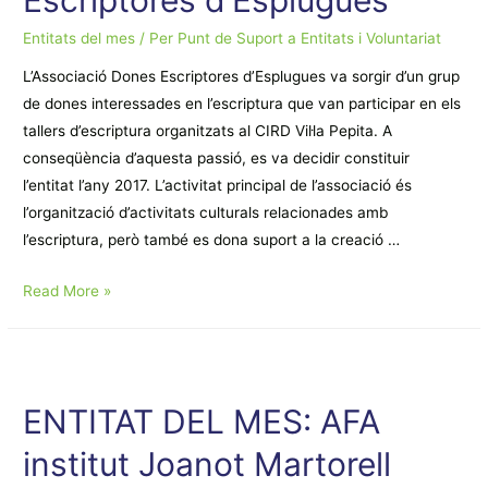
Entitats del mes
/ Per
Punt de Suport a Entitats i Voluntariat
L’Associació Dones Escriptores d’Esplugues va sorgir d’un grup
de dones interessades en l’escriptura que van participar en els
tallers d’escriptura organitzats al CIRD Vil·la Pepita. A
conseqüència d’aquesta passió, es va decidir constituir
l’entitat l’any 2017. L’activitat principal de l’associació és
l’organització d’activitats culturals relacionades amb
l’escriptura, però també es dona suport a la creació …
ENTITAT
Read More »
DEL
MES:
Associació
Dones
ENTITAT DEL MES: AFA
Escriptores
institut Joanot Martorell
d’Esplugues