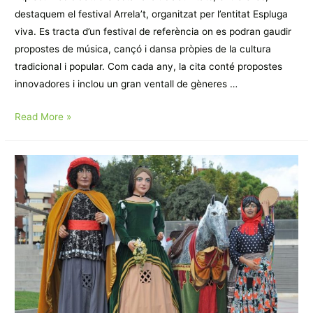
destaquem el festival Arrela’t, organitzat per l’entitat Espluga
viva. Es tracta d’un festival de referència on es podran gaudir
propostes de música, cançó i dansa pròpies de la cultura
tradicional i popular. Com cada any, la cita conté propostes
innovadores i inclou un gran ventall de gèneres …
ACTIVITAT
Read More »
DEL
MES:
Festival
Arrela’t
–
Espluga
Viva