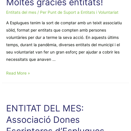
Moltes gràcies entitats!
Nou
Esplugues
Entitats del mes
/ Per
Punt de Suport a Entitats i Voluntariat
A Esplugues tenim la sort de comptar amb un teixit associatiu
sòlid, format per entitats que compten amb persones
voluntàries per dur a terme la seva acció. En aquests últims
temps, durant la pandèmia, diverses entitats del municipi i el
seu voluntariat van fer un gran esforç per ajudar a cobrir les
necessitats que anaven …
Moltes
Read More »
gràcies
entitats!
ENTITAT DEL MES:
Associació Dones
Escriptores d’Esplugues